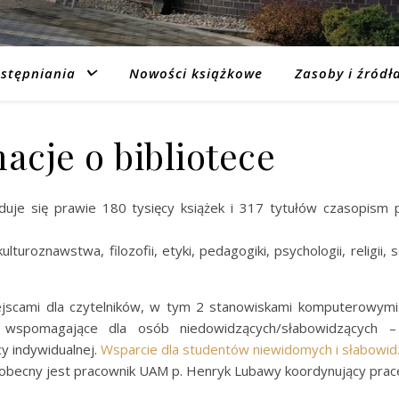
stępniania
Nowości książkowe
Zasoby i źródł
acje o bibliotece
uje się prawie 180 tysięcy książek i 317 tytułów czasopism po
lturoznawstwa, filozofii, etyki, pedagogiki, psychologii, religii, so
ejscami dla czytelników, w tym 2 stanowiskami komputerowymi
wspomagające dla osób niedowidzących/słabowidzących –
cy indywidualnej.
Wsparcie dla studentów niewidomych i słabowid
becny jest pracownik UAM p. Henryk Lubawy koordynujący prac