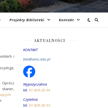
a
Projekty Biblioteki
Kontakt
AKTUALNOŚCI
KONTAKT
lskich i
bko@amu.edu.pl
cjologii,
. Oprócz
Wypożyczalnia
 skaner,
tel.
61-829-20-54
zących
.
Czytelnia
e.
tel.
61-829-20-53